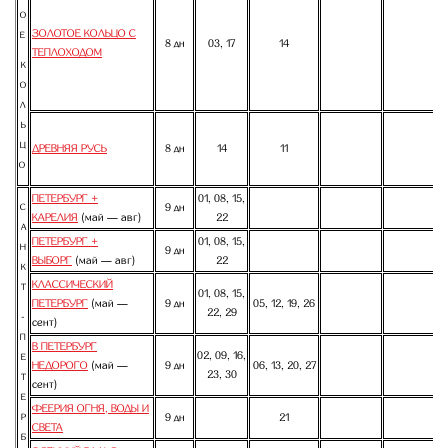
О
ЗОЛОТОЕ КОЛЬЦО С
Е
8 дн
03, 17
14
ТЕПЛОХОДОМ
К
О
Л
Ь
Ц
ДРЕВНЯЯ РУСЬ
8 дн
14
11
О
ПЕТЕРБУРГ +
01, 08, 15,
9 дн
С
КАРЕЛИЯ
(май — авг)
22
А
ПЕТЕРБУРГ +
01, 08, 15,
Н
9 дн
ВЫБОРГ
(май — авг)
22
К
КЛАССИЧЕСКИЙ
Т
01, 08, 15,
ПЕТЕРБУРГ
(май —
9 дн
05, 12, 19, 26
22, 29
-
сент)
П
В ПЕТЕРБУРГ
02, 09, 16,
Е
НЕДОРОГО
(май —
9 дн
06, 13, 20, 27
23, 30
Т
сент)
Е
ФЕЕРИЯ ОГНЯ, ВОДЫ И
9 дн
21
Р
СВЕТА
Б