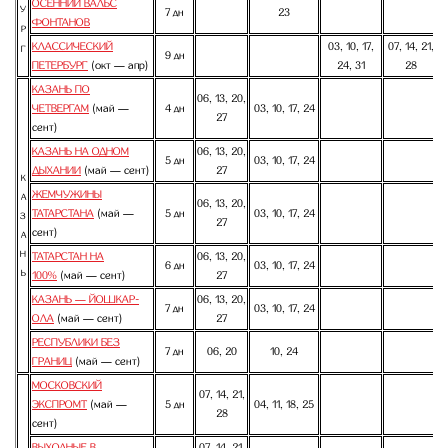
ОСЕННИЙ ВАЛЬС
У
7 дн
23
ФОНТАНОВ
Р
КЛАССИЧЕСКИЙ
03, 10, 17,
07, 14, 21,
Г
9 дн
ПЕТЕРБУРГ
(окт — апр)
24, 31
28
КАЗАНЬ ПО
06, 13, 20,
ЧЕТВЕРГАМ
(май —
4 дн
03, 10, 17, 24
27
сент)
КАЗАНЬ НА ОДНОМ
06, 13, 20,
5 дн
03, 10, 17, 24
ДЫХАНИИ
(май — сент)
27
К
ЖЕМЧУЖИНЫ
А
06, 13, 20,
ТАТАРСТАНА
(май —
5 дн
03, 10, 17, 24
З
27
сент)
А
Н
ТАТАРСТАН НА
06, 13, 20,
6 дн
03, 10, 17, 24
Ь
100%
(май — сент)
27
КАЗАНЬ — ЙОШКАР-
06, 13, 20,
7 дн
03, 10, 17, 24
ОЛА
(май — сент)
27
РЕСПУБЛИКИ БЕЗ
7 дн
06, 20
10, 24
ГРАНИЦ
(май — сент)
МОСКОВСКИЙ
07, 14, 21,
ЭКСПРОМТ
(май —
5 дн
04, 11, 18, 25
28
сент)
ВЫХОДНЫЕ В
07, 14, 21,