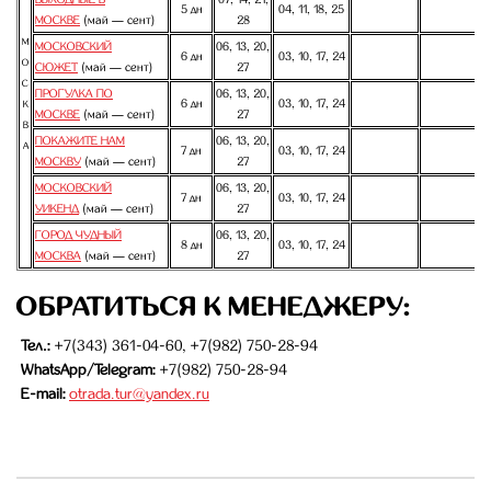
5 дн
04, 11, 18, 25
МОСКВЕ
(май — сент)
28
М
МОСКОВСКИЙ
06, 13, 20,
6 дн
03, 10, 17, 24
О
СЮЖЕТ
(май — сент)
27
С
ПРОГУЛКА ПО
06, 13, 20,
6 дн
03, 10, 17, 24
К
МОСКВЕ
(май — сент)
27
В
ПОКАЖИТЕ НАМ
06, 13, 20,
А
7 дн
03, 10, 17, 24
МОСКВУ
(май — сент)
27
МОСКОВСКИЙ
06, 13, 20,
7 дн
03, 10, 17, 24
УИКЕНД
(май — сент)
27
ГОРОД ЧУДНЫЙ
06, 13, 20,
8 дн
03, 10, 17, 24
МОСКВА
(май — сент)
27
ОБРАТИТЬСЯ К МЕНЕДЖЕРУ:
Тел.:
+7(343) 361-04-60, +7(982) 750-28-94
WhatsApp/Telegram:
+7(982) 750-28-94
E-mail:
otrada.tur@yandex.ru