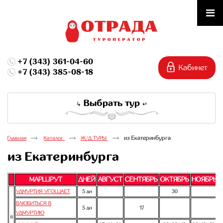
+7 (343) 361-04-60
+7 (343) 385-08-18
Выбрать тур
из Екатеринбурга
Главная
Каталог
Ж/Д ТУРЫ
из Екатеринбурга
МАРШРУТ
ДНЕЙ
АВГУСТ
СЕНТЯБРЬ
ОКТЯБРЬ
НОЯБРЬ
УДМУРТИЯ УГОЩАЕТ
5 дн
30
ВЛЮБИТЬСЯ В
5 дн
17
УДМУРТИЮ
В