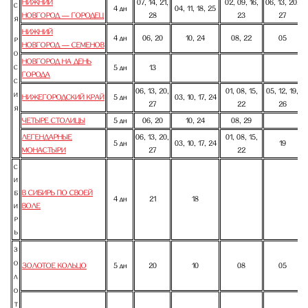
НИЖНИЙ
07, 14, 21,
02, 09, 16,
06, 13, 20,
С
4 дн
04, 11, 18, 25
НОВГОРОД — ГОРОДЕЦ
28
23
27
Я
НИЖНИЙ
4 дн
06, 20
10, 24
08, 22
05
Р
НОВГОРОД — СЕМЕНОВ
О
НОВГОРОД НА ДЕНЬ
5 дн
13
С
ГОРОДА
С
06, 13, 20,
01, 08, 15,
05, 12, 19,
И
НИЖЕГОРОДСКИЙ КРАЙ
5 дн
03, 10, 17, 24
27
22
26
Я
ЧЕТЫРЕ СТОЛИЦЫ
5 дн
06, 20
10, 24
08, 29
ЛЕГЕНДАРНЫЕ
06, 13, 20,
01, 08, 15,
5 дн
03, 10, 17, 24
19
МОНАСТЫРИ
27
22
С
И
В СИБИРЬ ПО СВОЕЙ
Б
4 дн
21
18
ВОЛЕ
И
Р
Ь
З
О
ЗОЛОТОЕ КОЛЬЦО
5 дн
20
10
08
05
Л
О
Т