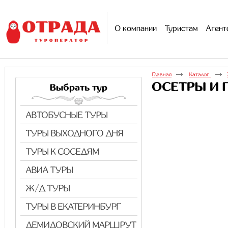
О компании
Туристам
Агент
Главная
Каталог
ОСЕТРЫ И П
Выбрать тур
АВТОБУСНЫЕ ТУРЫ
ТУРЫ ВЫХОДНОГО ДНЯ
ТУРЫ К СОСЕДЯМ
АВИА ТУРЫ
Ж/Д ТУРЫ
ТУРЫ В ЕКАТЕРИНБУРГ
ДЕМИДОВСКИЙ МАРШРУТ