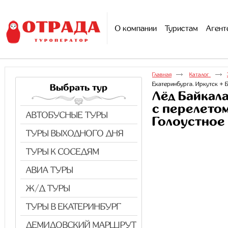
О компании
Туристам
Агент
Главная
Каталог
Екатеринбурга. Иркутск + 
Выбрать тур
Лёд Байкала
с перелето
АВТОБУСНЫЕ ТУРЫ
Голоустное 
ТУРЫ ВЫХОДНОГО ДНЯ
ТУРЫ К СОСЕДЯМ
АВИА ТУРЫ
Ж/Д ТУРЫ
ТУРЫ В ЕКАТЕРИНБУРГ
ДЕМИДОВСКИЙ МАРШРУТ