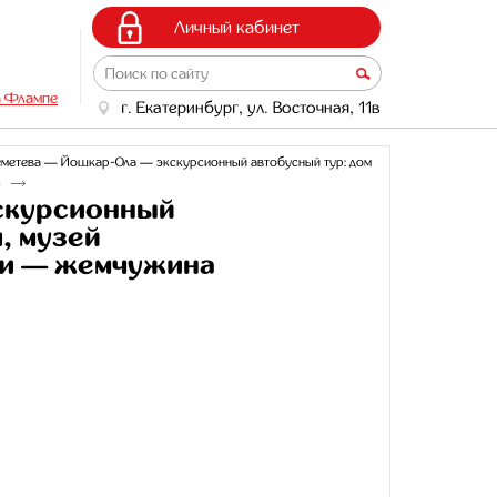
Личный кабинет
а Флампе
г. Екатеринбург, ул. Восточная, 11в
метева — Йошкар-Ола — экскурсионный автобусный тур: дом
я
скурсионный
, музей
ги — жемчужина