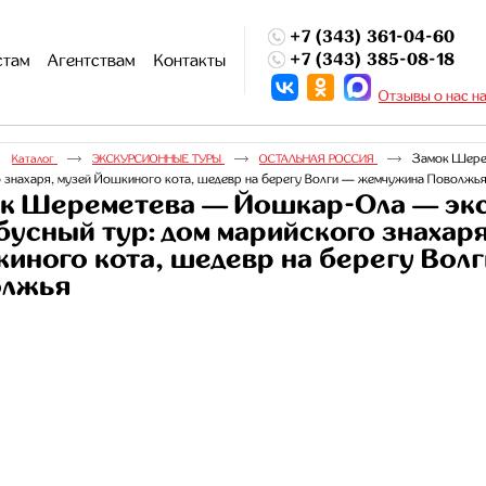
+7 (343) 361-04-60
+7 (343) 385-08-18
стам
Агентствам
Контакты
Отзывы о нас н
Замок Шере
Каталог
ЭКСКУРСИОННЫЕ ТУРЫ
ОСТАЛЬНАЯ РОССИЯ
 знахаря, музей Йошкиного кота, шедевр на берегу Волги — жемчужина Поволжь
к Шереметева — Йошкар-Ола — эк
бусный тур: дом марийского знахаря
иного кота, шедевр на берегу Вол
олжья